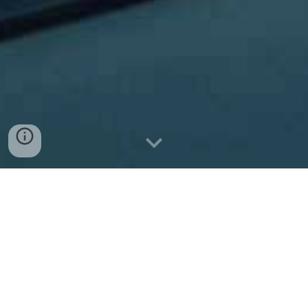
Vállalkozása hatékonyan működhet a modern
digitális környezetben, és mi segítünk Önnek elérni
ezt a célt. Cégünk szakértői elsők között vannak, a
rendszertervezésben és rendszer üzemeltetésben,
valamint a Proton és a Google Workspace összetett
felhasználásában. Széles körű szolgáltatásainkkal