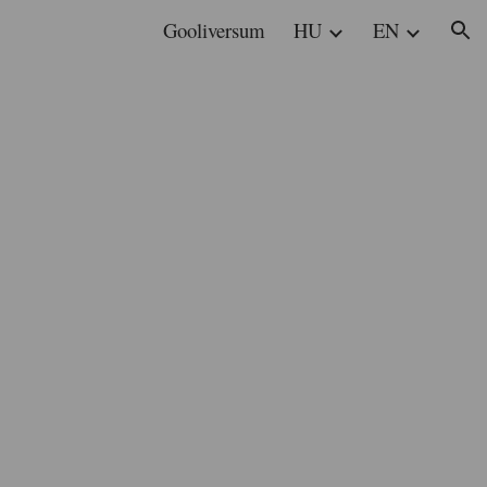
Gooliversum
HU
EN
ion